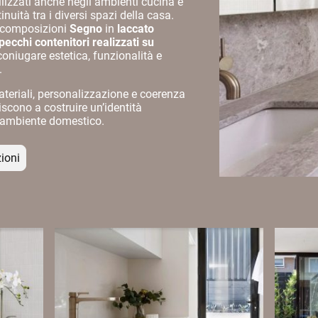
tilizzati anche negli ambienti cucina e
inuità tra i diversi spazi della casa.
 composizioni
Segno
in
laccato
pecchi contenitori realizzati su
coniugare estetica, funzionalità e
.
ateriali, personalizzazione e coerenza
iscono a costruire un’identità
o ambiente domestico.
zioni