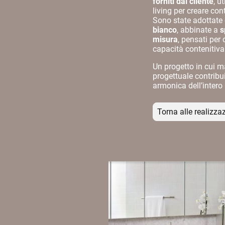
forniti dal cliente
, u
living per creare cont
Sono state adottate
bianco
, abbinate a
s
misura
, pensati per 
capacità contenitiva
Un progetto in cui m
progettuale contribu
armonica dell’inter
Torna alle realizza