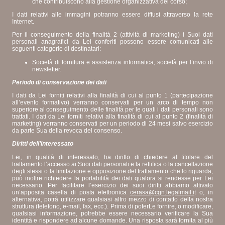
che contribuiscono alla gestione organizzativa del corso;
I dati relativi alle immagini potranno essere diffusi attraverso la rete
Internet.
Per il conseguimento della finalità 2 (attività di marketing) i Suoi dati
personali anagrafici da Lei conferiti possono essere comunicati alle
seguenti categorie di destinatari:
Società di fornitura e assistenza informatica, società per l’invio di
newsletter.
Periodo di conservazione dei dati
I dati da Lei forniti relativi alla finalità di cui al punto 1 (partecipazione
all’evento formativo) verranno conservati per un arco di tempo non
superiore al conseguimento delle finalità per le quali i dati personali sono
trattati. I dati da Lei forniti relativi alla finalità di cui al punto 2 (finalità di
marketing) verranno conservati per un periodo di 24 mesi salvo esercizio
da parte Sua della revoca del consenso.
Diritti dell’interessato
Lei, in qualità di interessato, ha diritto di chiedere al titolare del
trattamento l’accesso ai Suoi dati personali e la rettifica o la cancellazione
degli stessi o la limitazione e opposizione del trattamento che lo riguarda;
può inoltre richiedere la portabilità dei dati qualora si rendesse per Lei
necessario. Per facilitare l’esercizio dei suoi diritti abbiamo attivato
un’apposita casella di posta elettronica
cerasa@cgn.legalmail.i
t o, in
alternativa, potrà utilizzare qualsiasi altro mezzo di contatto della nostra
struttura (telefono, e-mail, fax, ecc.). Prima di poterLe fornire, o modificare,
qualsiasi informazione, potrebbe essere necessario verificare la Sua
identità e rispondere ad alcune domande. Una risposta sarà fornita al più