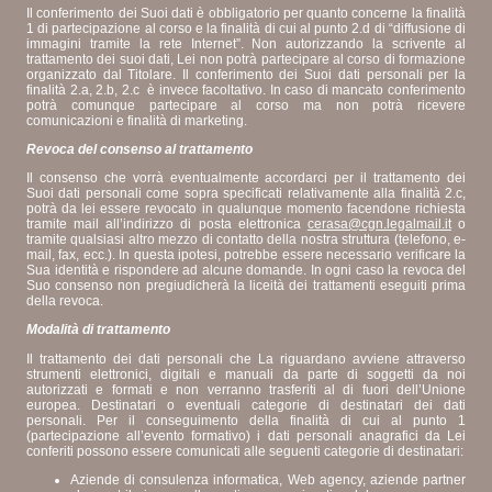
Il conferimento dei Suoi dati è obbligatorio per quanto concerne la finalità
1 di partecipazione al corso e la finalità di cui al punto 2.d di “diffusione di
immagini tramite la rete Internet”. Non autorizzando la scrivente al
trattamento dei suoi dati, Lei non potrà partecipare al corso di formazione
organizzato dal Titolare. Il conferimento dei Suoi dati personali per la
finalità 2.a, 2.b, 2.c è invece facoltativo. In caso di mancato conferimento
potrà comunque partecipare al corso ma non potrà ricevere
comunicazioni e finalità di marketing.
Revoca del consenso al trattamento
Il consenso che vorrà eventualmente accordarci per il trattamento dei
Suoi dati personali come sopra specificati relativamente alla finalità 2.c,
potrà da lei essere revocato in qualunque momento facendone richiesta
tramite mail all’indirizzo di posta elettronica
cerasa@cgn.legalmail.it
o
tramite qualsiasi altro mezzo di contatto della nostra struttura (telefono, e-
mail, fax, ecc.). In questa ipotesi, potrebbe essere necessario verificare la
Sua identità e rispondere ad alcune domande. In ogni caso la revoca del
Suo consenso non pregiudicherà la liceità dei trattamenti eseguiti prima
della revoca.
Modalità di trattamento
Il trattamento dei dati personali che La riguardano avviene attraverso
strumenti elettronici, digitali e manuali da parte di soggetti da noi
autorizzati e formati e non verranno trasferiti al di fuori dell’Unione
europea. Destinatari o eventuali categorie di destinatari dei dati
personali. Per il conseguimento della finalità di cui al punto 1
(partecipazione all’evento formativo) i dati personali anagrafici da Lei
conferiti possono essere comunicati alle seguenti categorie di destinatari:
Aziende di consulenza informatica, Web agency, aziende partner